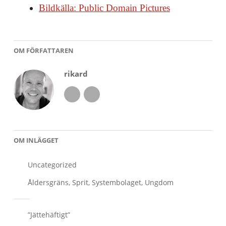
Bildkälla: Public Domain Pictures
OM FÖRFATTAREN
rikard
OM INLÄGGET
Uncategorized
Åldersgräns
,
Sprit
,
Systembolaget
,
Ungdom
Inläggsnavigering
”Jättehäftigt”