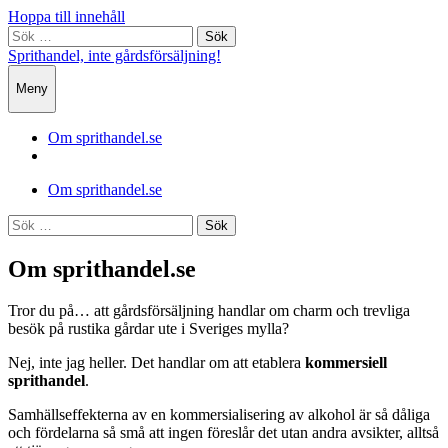
Hoppa till innehåll
Sök
efter:
Sprithandel, inte gårdsförsäljning!
Meny
Om sprithandel.se
Visa
sökfältet
Om sprithandel.se
Sök
efter:
Om sprithandel.se
Tror du på… att gårdsförsäljning handlar om charm och trevliga
besök på rustika gårdar ute i Sveriges mylla?
Nej, inte jag heller. Det handlar om att etablera
kommersiell
sprithandel
.
Samhällseffekterna av en kommersialisering av alkohol är så dåliga
och fördelarna så små att ingen föreslår det utan andra avsikter, alltså