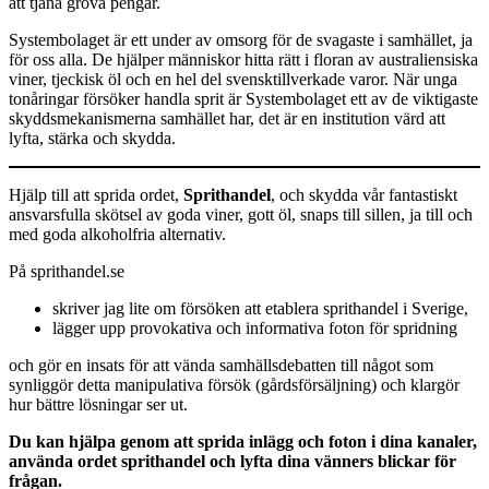
att tjäna grova pengar.
Systembolaget är ett under av omsorg för de svagaste i samhället, ja
för oss alla. De hjälper människor hitta rätt i floran av australiensiska
viner, tjeckisk öl och en hel del svensktillverkade varor. När unga
tonåringar försöker handla sprit är Systembolaget ett av de viktigaste
skyddsmekanismerna samhället har, det är en institution värd att
lyfta, stärka och skydda.
Hjälp till att sprida ordet,
Sprithandel
, och skydda vår fantastiskt
ansvarsfulla skötsel av goda viner, gott öl, snaps till sillen, ja till och
med goda alkoholfria alternativ.
På sprithandel.se
skriver jag lite om försöken att etablera sprithandel i Sverige,
lägger upp provokativa och informativa foton för spridning
och gör en insats för att vända samhällsdebatten till något som
synliggör detta manipulativa försök (gårdsförsäljning) och klargör
hur bättre lösningar ser ut.
Du kan hjälpa genom att sprida inlägg och foton i dina kanaler,
använda ordet sprithandel och lyfta dina vänners blickar för
frågan.