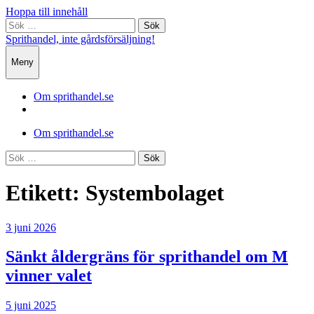
Hoppa till innehåll
Sök
efter:
Sprithandel, inte gårdsförsäljning!
Meny
Om sprithandel.se
Visa
sökfältet
Om sprithandel.se
Sök
efter:
Etikett:
Systembolaget
3 juni 2026
Sänkt åldergräns för sprithandel om M
vinner valet
5 juni 2025