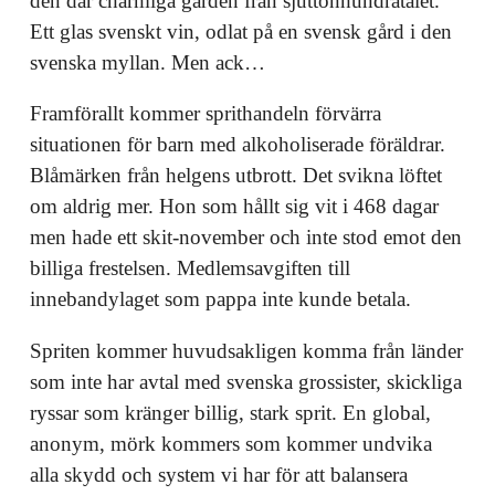
den där charmiga gården från sjuttonhundratalet.
Ett glas svenskt vin, odlat på en svensk gård i den
svenska myllan. Men ack…
Framförallt kommer sprithandeln förvärra
situationen för barn med alkoholiserade föräldrar.
Blåmärken från helgens utbrott. Det svikna löftet
om aldrig mer. Hon som hållt sig vit i 468 dagar
men hade ett skit-november och inte stod emot den
billiga frestelsen. Medlemsavgiften till
innebandylaget som pappa inte kunde betala.
Spriten kommer huvudsakligen komma från länder
som inte har avtal med svenska grossister, skickliga
ryssar som kränger billig, stark sprit. En global,
anonym, mörk kommers som kommer undvika
alla skydd och system vi har för att balansera